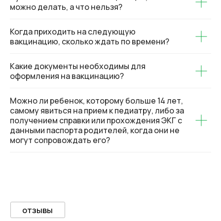
можно делать, а что нельзя?
Когда приходить на следующую
вакцинацию, сколько ждать по времени?
Какие документы необходимы для
+7
оформления на вакцинацию?
Я подтверждаю ознакомление с политикой и даю согласие
Можно ли ребенок, которому больше 14 лет,
на обработку персональных данных
самому явиться на прием к педиатру, либо за
получением справки или прохождения ЭКГ с
Отправить
данными паспорта родителей, когда они не
могут сопровождать его?
ТЕЛЕФОН
+7 (4236) 77-33-94
+7 (4236) 77-86-86