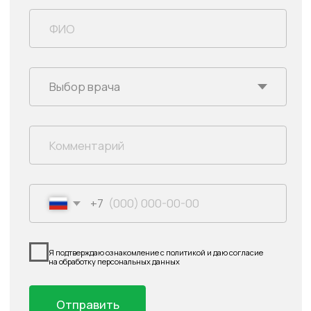
Приморского края
Территориальный отдел Управления
Роспотребнадзора по Приморскому краю в г.
Находка
Территориальный Фонд ОМС
Приморского края
Политика в отношении обработки
персональных данных
Правовая информация
Лицензия
№ ЛО41-01023-25/00347507
от 05.03.2020
выдана Министерством
ООО «Фарм-Находка»
здравоохранения
ОГРН 1022500719614
Приморского края
ИНН 2508053359