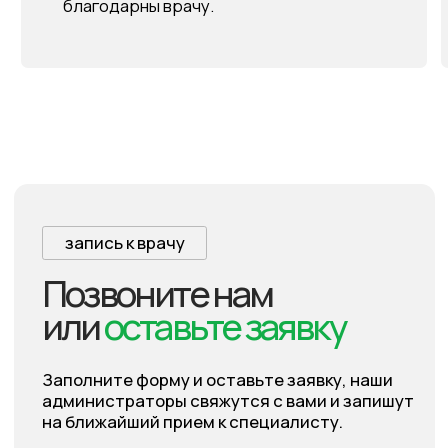
МЕДИЦИНСКИЙ ЦЕНТР
Бульвар Энтузиастов 12/2
centr.immuno.plus@gmail.com
ГРАФИК РАБОТЫ
Пн-сб 09:00 - 20:00
Вс - выходной
ТЕЛЕФОН
АПТЕКИ
+7 (4236) 77-33-94
ул. Гагарина, 17
+7 (4236) 77-86-86
+7 (4236) 62-06-23
whatsapp
ул. Арсеньева, 15
telegram
+7 (4236) 62-41-72
Управление Федеральной службы по надзору
в сфере защиты прав потребителей
и благополучия человека по Приморскому краю
Территориальный орган Федеральной службы
в сфере здравоохранения по Приморскому краю
Министерство здравоохранения