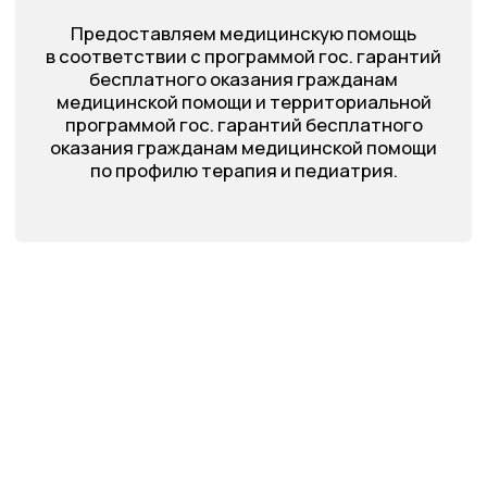
Принимаем
Безупречная
по полисам ДМС
работа с 2002 года
В нашем центре все
Сотрудничаем
виды вакцинации
с городским
Советом Ветеранов
5% скидка участникам
социального проекта
«Карта Приморец»