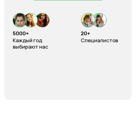
Медицинский центр «Иммуно+»
оказывает
широкий спектр медицинских услуг
(педиатр, терапевт, аллерголог-иммунолог,
детский невролог, детский кардиолог,
офтальмолог детей и взрослых, педиатр-
инфекционист, детский хирург, ортопед-
травматолог, врач мануальной терапии,
прививочный кабинет (все виды прививок