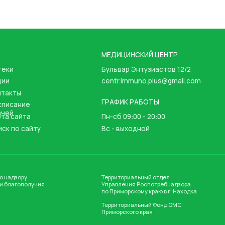
МЕДИЦИНСКИЙ ЦЕНТР
ТЕЛЕФОН
Бульвар Энтузиастов 12/2
+7 (4236) 7
centr.immuno.plus@gmail.com
+7 (4236) 77
ГРАФИК РАБОТЫ
е
а
Пн-сб 09:00 - 20:00
whatsapp
айту
Вс - выходной
telegram
у
Территориальный отдел
олучия
Управления Роспотребнадзора
по Приморскому краю в г. Находка
Территориальный Фонд ОМС
Приморского края