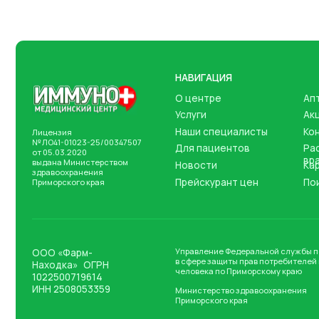
НАВИГАЦИЯ
О центре
Аптеки
Услуги
Акции
Наши специалисты
Контакты
Лицензия
№ ЛО41-01023-25/00347507
Для пациентов
Расписани
от 05.03.2020
врачей
выдана Министерством
Новости
Карта сайт
здравоохранения
Прейскурант цен
Поиск по с
Приморского края
Управление Федеральной службы по надзор
ООО «Фарм-
в сфере защиты прав потребителей и благоп
Находка» ОГРН
человека по Приморскому краю
1022500719614
ИНН 2508053359
Министерство здравоохранения
Приморского края