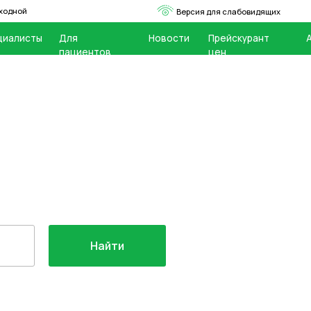
+7 (4236) 77-
Версия для слабовидящих
ы
Для
Новости
Прейскурант
Аптеки
Акци
пациентов
цен
Найти